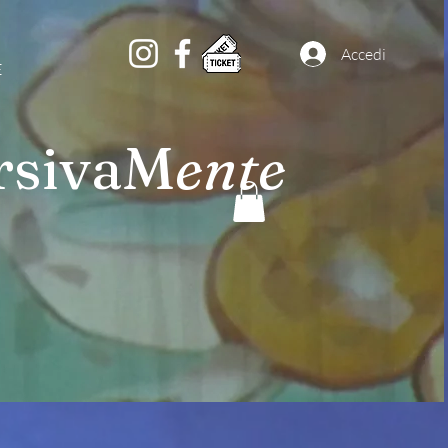
Accedi
E
rsivaM
ente