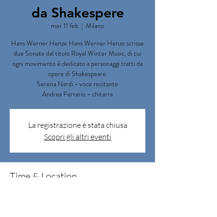
da Shakespere
mer 11 feb
  |  
Milano
Hans Werner Henze Hans Werner Henze scrisse
due Sonate dal titolo Royal Winter Music, di cui
ogni movimento è dedicato a personaggi tratti da
opere di Shakespeare.
Serena Nardi - voce recitante
Andrea Ferrario - chitarra
La registrazione è stata chiusa
Scopri gli altri eventi
Time & Location
11 feb 2026, 19:00 – 20:30
Milano, Corso Magenta, 63, 20123 Milano MI,
Italia