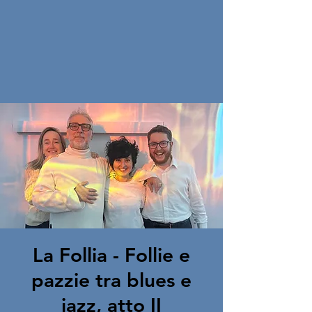
La Follia - Follie e
pazzie tra blues e
jazz, atto II