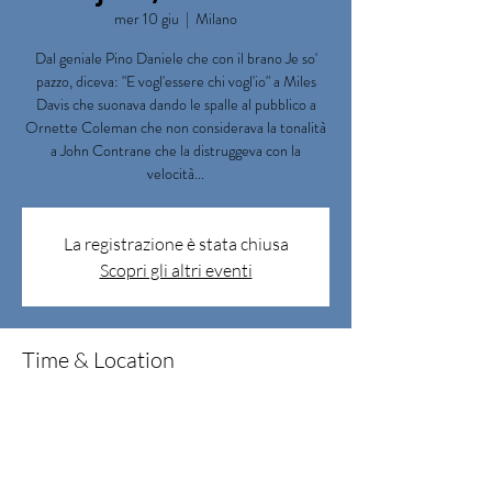
mer 10 giu
  |  
Milano
Dal geniale Pino Daniele che con il brano Je so'
pazzo, diceva: "E vogl'essere chi vogl'io" a Miles
Davis che suonava dando le spalle al pubblico a
Ornette Coleman che non considerava la tonalità
a John Contrane che la distruggeva con la
velocità...
La registrazione è stata chiusa
Scopri gli altri eventi
Time & Location
10 giu 2026, 19:00 – 20:30
Milano, Corso Magenta, 63, 20123 Milano MI,
Italia